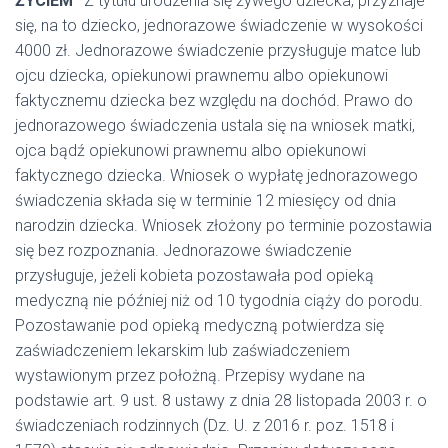
ŻYCIEM”
Z tytułu urodzenia się żywego dziecka, przyznaje
się, na to dziecko, jednorazowe świadczenie w wysokości
4000 zł. Jednorazowe świadczenie przysługuje matce lub
ojcu dziecka, opiekunowi prawnemu albo opiekunowi
faktycznemu dziecka bez względu na dochód. Prawo do
jednorazowego świadczenia ustala się na wniosek matki,
ojca bądź opiekunowi prawnemu albo opiekunowi
faktycznego dziecka. Wniosek o wypłatę jednorazowego
świadczenia składa się w terminie 12 miesięcy od dnia
narodzin dziecka. Wniosek złożony po terminie pozostawia
się bez rozpoznania. Jednorazowe świadczenie
przysługuje, jeżeli kobieta pozostawała pod opieką
medyczną nie później niż od 10 tygodnia ciąży do porodu.
Pozostawanie pod opieką medyczną potwierdza się
zaświadczeniem lekarskim lub zaświadczeniem
wystawionym przez położną. Przepisy wydane na
podstawie art. 9 ust. 8 ustawy z dnia 28 listopada 2003 r. o
świadczeniach rodzinnych (Dz. U. z 2016 r. poz. 1518 i