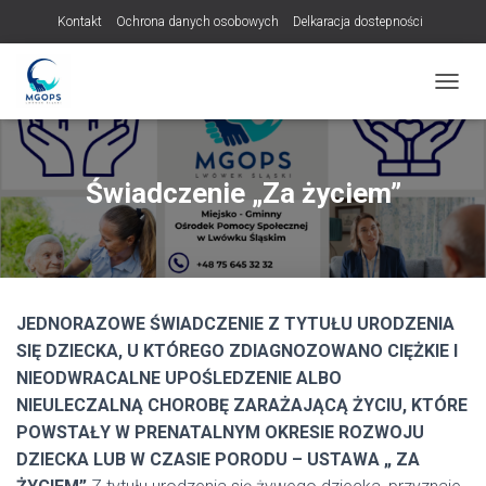
Kontakt
Ochrona danych osobowych
Delkaracja dostepności
Standardy ochrony małoletnich
PRZEŁ
Świadczenie „Za życiem”
JEDNORAZOWE ŚWIADCZENIE Z TYTUŁU URODZENIA
SIĘ DZIECKA, U KTÓREGO ZDIAGNOZOWANO CIĘŻKIE I
NIEODWRACALNE UPOŚLEDZENIE ALBO
NIEULECZALNĄ CHOROBĘ ZARAŻAJĄCĄ ŻYCIU, KTÓRE
POWSTAŁY W PRENATALNYM OKRESIE ROZWOJU
DZIECKA LUB W CZASIE PORODU – USTAWA „ ZA